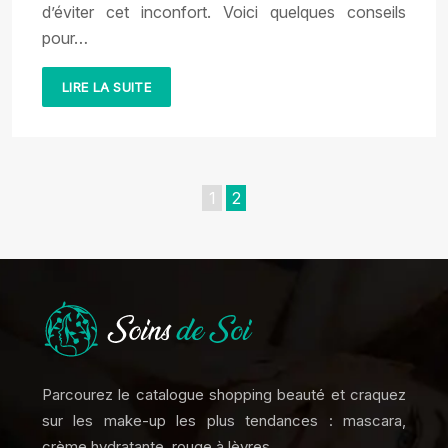
d’éviter cet inconfort. Voici quelques conseils
pour…
LIRE LA SUITE
1
2
Parcourez le catalogue shopping beauté et craquez
sur les make-up les plus tendances : mascara,
crème hydratante, rouge à lèvres….